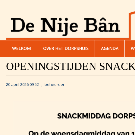
WELKOM
OVER HET DORPSHUIS
AGENDA
W
OPENINGSTIJDEN SNAC
20 april 2026 09:52
,
beheerder