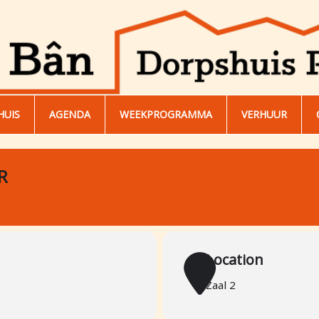
HUIS
AGENDA
WEEKPROGRAMMA
VERHUUR
R
Location
Zaal 2