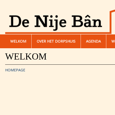
WELKOM
OVER HET DORPSHUIS
AGENDA
W
WELKOM
HOMEPAGE