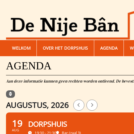
WELKOM
OVER HET DORPSHUIS
AGENDA
W
AGENDA
Aan deze informatie kunnen geen rechten worden ontleend. De bevesti
AUGUSTUS, 2026
19
DORPSHUIS
AUG
19:30 - 21:30
Bar (zaal 3)